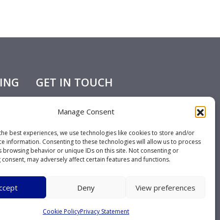
ING
GET IN TOUCH
Contact
Manage Consent
the best experiences, we use technologies like cookies to store and/or
ce information. Consenting to these technologies will allow us to process
SOCIALS
s browsing behavior or unique IDs on this site. Not consenting or
 consent, may adversely affect certain features and functions.
ccept
Deny
View preferences
Cookie Policy
Privacy Statement