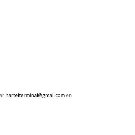
aar
hartelterminal@gmail.com
en