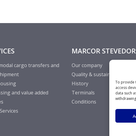
ICES
MARCOR STEVEDOR
modal cargo transfers and
Our company
shipment
Quality & sustainability
To provide 
ousing
History
access devi
sing and value added
Terminals
data such a
withdrawing
es
Conditions
Services
A